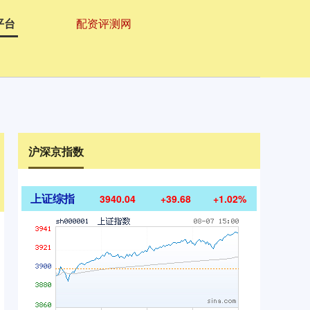
平台
配资评测网
沪深京指数
上证综指
3940.04
+39.68
+1.02%