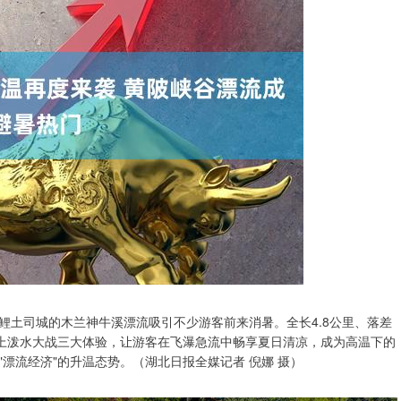
锦鲤土司城的木兰神牛溪漂流吸引不少游客前来消暑。全长4.8公里、落差
湖上泼水大战三大体验，让游客在飞瀑急流中畅享夏日清凉，成为高温下的
漂流经济"的升温态势。（湖北日报全媒记者 倪娜 摄）