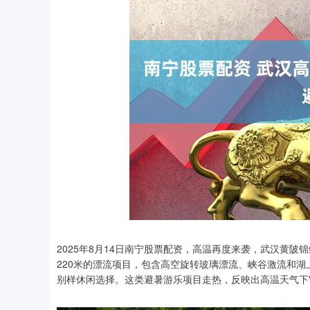
2025年8月14日南宁股票配资，高温再度来袭，武汉黄陂
220米的漂流项目，包含高空旋转玻璃漂流、峡谷激流和
别样休闲选择。这类避暑游乐项目走热，反映出高温天气下"