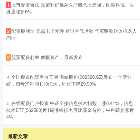
​股市配资合法 政策利好促AI医疗概念股走强，医渡科技、医
1
脉通涨超6%
​配资股网址 无需电子元件 通过空气运动 气流驱动软体机器人
2
问世
​股票配资利率 摩根资产，最新发布
3
​全国股票配资平台官网 海峡股份(002320.SZ)发布一季度业
4
绩，归母净利润1.19亿元，同比下降29.98%
​在线配资门户投资 中证全指信息技术指数上涨0.41%，信息
5
技术ETF(562560)近1周涨幅排名可比基金首位，中科曙光涨近
4%
最新文章